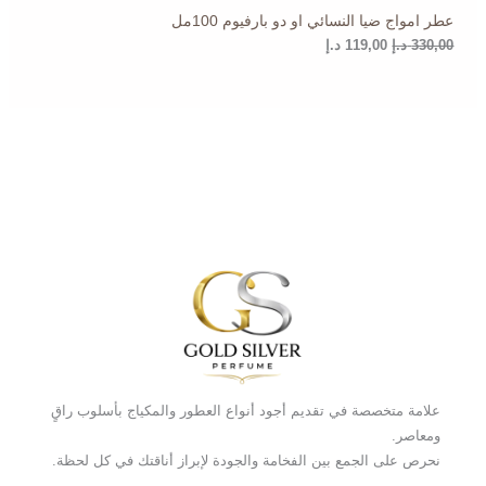
عطر امواج ضيا النسائي او دو بارفيوم 100مل
د
د
.
.
330,00
د.إ
119,00
د.إ
إ
إ
.
.
علامة متخصصة في تقديم أجود أنواع العطور والمكياج بأسلوب راقٍ
ومعاصر.
نحرص على الجمع بين الفخامة والجودة لإبراز أناقتك في كل لحظة.