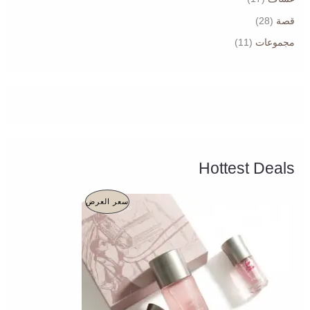
قصة
(28)
مجموعات
(11)
Hottest Deals
ا
ا
م
سعر العرض
ل
ل
س
س
ن
ع
ع
ر
ر
ت
ا
ا
ل
ل
ج
أ
ح
ص
ا
م
ل
ل
ي
ي