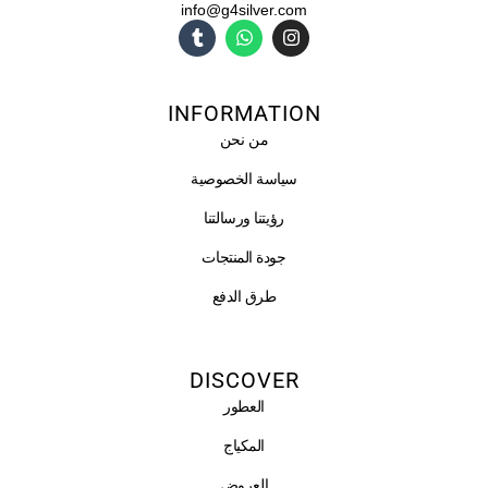
info@g4silver.com
T
W
I
u
h
n
m
a
s
b
t
t
l
s
a
INFORMATION
r
a
g
p
r
من نحن
p
a
m
سياسة الخصوصية
رؤيتنا ورسالتنا
جودة المنتجات
طرق الدفع
DISCOVER
العطور
المكياج
العروض