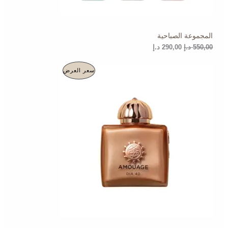
,
,
0
0
0
0
المجموعة الصباحية
د
د
.
.
550,00
د.إ
290,00
د.إ
إ
إ
.
.
ا
ا
م
سعر العرض
ل
ل
س
س
ن
ع
ع
ر
ر
ت
ا
ا
ل
ل
ج
أ
ح
ص
ا
م
ل
ل
ي
ي
خ
ه
ه
و
و
ف
:
:
1
3
ض
1
3
9
0
,
,
0
0
0
0