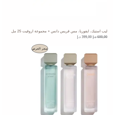
3
6
ض
9
0
9
0
,
,
0
0
0
0
ليب استيك، ايفوريا، مس قريس دانس + مجموعة اروقيت 25 مل
د
د
.
.
600,00
د.إ
399,00
د.إ
إ
إ
.
.
ا
ا
م
سعر العرض
ل
ل
س
س
ن
ع
ع
ر
ر
ت
ا
ا
ل
ل
ج
أ
ح
ص
ا
م
ل
ل
ي
ي
خ
ه
ه
و
و
ف
:
:
2
5
ض
9
5
0
0