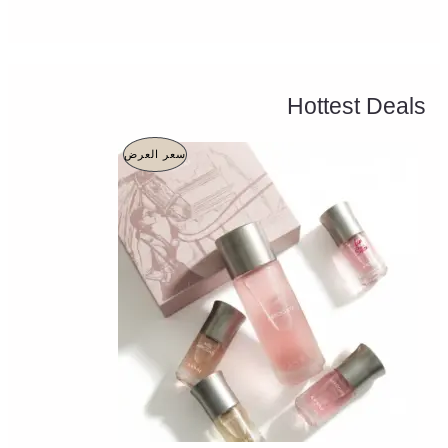
Hottest Deals
ا
ا
م
سعر العرض
ل
ل
س
س
ن
ع
ع
ر
ر
ت
ا
ا
ل
ل
ج
أ
ح
ص
ا
م
ل
ل
ي
ي
خ
ه
ه
و
و
ف
:
:
1
3
ض
4
0
9
0
,
,
0
0