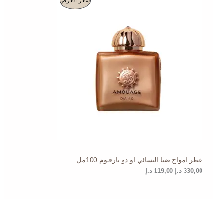
سعر العرض
ل
ل
س
س
ن
ع
ع
ر
ر
ت
ا
ا
ل
ل
ج
أ
ح
ص
ا
م
ل
ل
ي
ي
خ
ه
ه
و
و
ف
:
:
1
3
ض
1
3
9
0
,
,
0
0
0
0
عطر امواج ضيا النسائي او دو بارفيوم 100مل
د
د
.
.
330,00
د.إ
119,00
د.إ
إ
إ
.
.