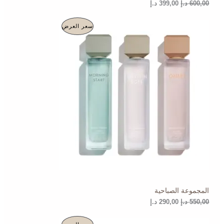
.
.
600,00
د.إ
399,00
د.إ
إ
إ
.
.
ا
ا
م
سعر العرض
ل
ل
س
س
ن
ع
ع
ر
ر
ت
ا
ا
ل
ل
ج
أ
ح
ص
ا
م
ل
ل
ي
ي
خ
ه
ه
و
و
ف
:
:
2
5
ض
9
5
0
0
,
,
0
0
0
0
المجموعة الصباحية
د
د
.
.
550,00
د.إ
290,00
د.إ
إ
إ
.
.
ا
ا
م