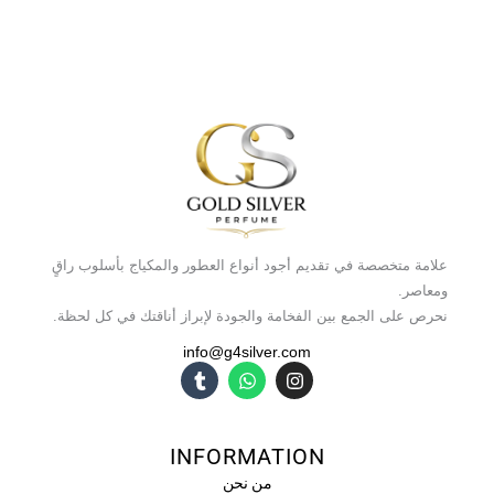
علامة متخصصة في تقديم أجود أنواع العطور والمكياج بأسلوب راقٍ
ومعاصر.
نحرص على الجمع بين الفخامة والجودة لإبراز أناقتك في كل لحظة.
info@g4silver.com
T
W
I
u
h
n
m
a
s
b
t
t
l
s
a
INFORMATION
r
a
g
p
r
من نحن