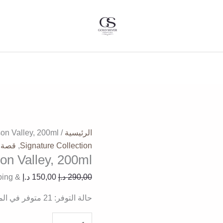
كمية
السعر
السعر
Hudson
الأصلي
الحالي
Valley,
هو:
هو:
200ml
290,00 د.إ.
150,00 د.إ.
الرئيسية
/
on Valley, 200ml
Signature Collection
,
قصة
on Valley, 200ml
290,00
د.إ
150,00
د.إ
& Free Shipping
حالة التوفر:
21 متوفر في المخزون