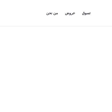
خطي
تخفيض!
لى
تسوق
عروض
من نحن
لمحتوى