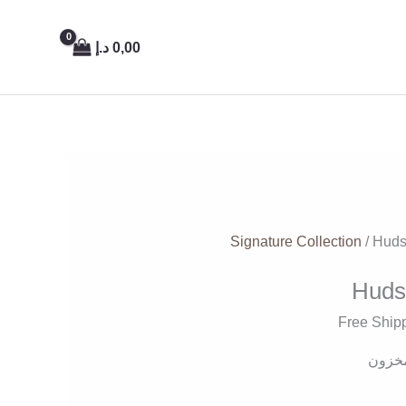
0,00
د.إ
Signature Collection
/ Huds
Huds